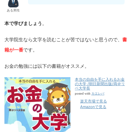
ある男性
本で学びましょう
。
大学院生なら文字を読むことが苦ではないと思うので、
書
籍が一番
です。
お金の勉強には以下の書籍がオススメ。
本当の自由を手に入れるお金
の大学 /朝日新聞出版/両＠リ
ベ大学長
カエレバ
posted with
楽天市場で見る
Amazonで見る