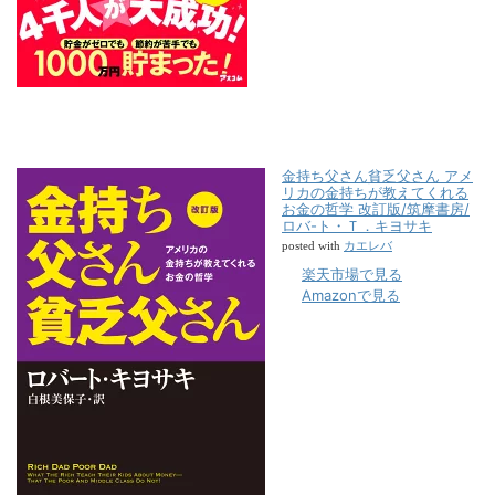
金持ち父さん貧乏父さん アメ
リカの金持ちが教えてくれる
お金の哲学 改訂版/筑摩書房/
ロバ-ト・Ｔ．キヨサキ
カエレバ
posted with
楽天市場で見る
Amazonで見る