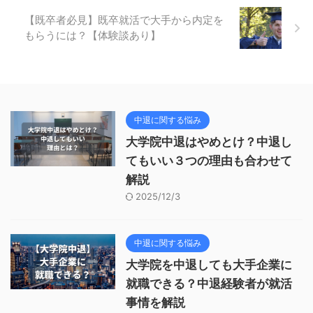
【既卒者必見】既卒就活で大手から内定を
もらうには？【体験談あり】
中退に関する悩み
大学院中退はやめとけ？中退し
てもいい３つの理由も合わせて
解説
2025/12/3
中退に関する悩み
大学院を中退しても大手企業に
就職できる？中退経験者が就活
事情を解説