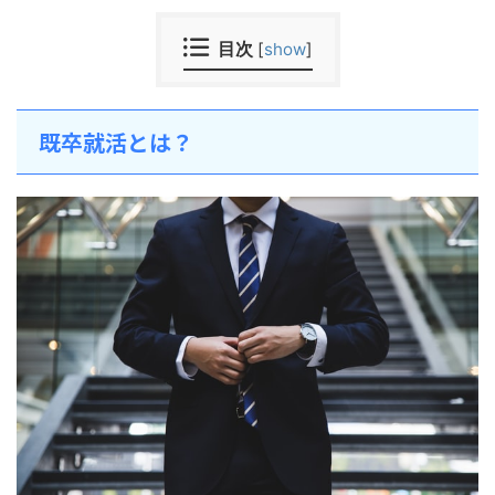
目次
[
show
]
既卒就活とは？