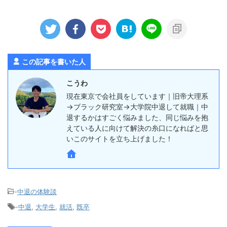
この記事を書いた人
こうわ
現在東京で会社員をしています｜旧帝大理系
→ブラック研究室→大学院中退して就職｜中
退するかはすごく悩みました、同じ悩みを抱
えている人に向けて解決の糸口になればと思
いこのサイトを立ち上げました！
-
中退の体験談
-
中退
,
大学生
,
就活
,
既卒